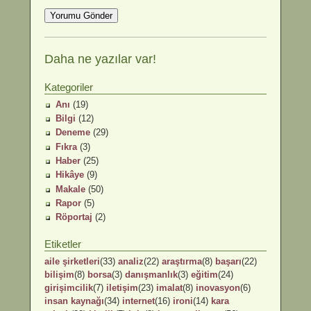
Daha ne yazılar var!
Kategoriler
Anı
(19)
Bilgi
(12)
Deneme
(29)
Fıkra
(3)
Haber
(25)
Hikâye
(9)
Makale
(50)
Rapor
(5)
Röportaj
(2)
Etiketler
aile şirketleri
(33)
analiz
(22)
araştırma
(8)
başarı
(22)
bilişim
(8)
borsa
(3)
danışmanlık
(3)
eğitim
(24)
girişimcilik
(7)
iletişim
(23)
imalat
(8)
inovasyon
(6)
insan kaynağı
(34)
internet
(16)
ironi
(14)
kara