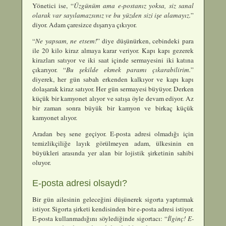
Yönetici ise, “
Üzgünüm ama e-postanız yoksa, siz sanal
olarak var sayılamazsınız ve bu yüzden sizi işe alamayız.
”
diyor. Adam çaresizce dışarıya çıkıyor.
“
Ne yapsam, ne etsem!
” diye düşünürken, cebindeki para
ile 20 kilo kiraz almaya karar veriyor. Kapı kapı gezerek
kirazları satıyor ve iki saat içinde sermayesini iki katına
çıkarıyor. “
Bu şekilde ekmek paramı çıkarabilirim.
”
diyerek, her gün sabah erkenden kalkıyor ve kapı kapı
dolaşarak kiraz satıyor. Her gün sermayesi büyüyor. Derken
küçük bir kamyonet alıyor ve satışa öyle devam ediyor. Az
bir zaman sonra büyük bir kamyon ve birkaç küçük
kamyonet alıyor.
Aradan beş sene geçiyor. E-posta adresi olmadığı için
temizlikçiliğe layık görülmeyen adam, ülkesinin en
büyükleri arasında yer alan bir lojistik şirketinin sahibi
oluyor.
E-posta adresi olsaydı?
Bir gün ailesinin geleceğini düşünerek sigorta yaptırmak
istiyor. Sigorta şirketi kendisinden bir e-posta adresi istiyor.
E-posta kullanmadığını söylediğinde sigortacı: “
İlginç! E-