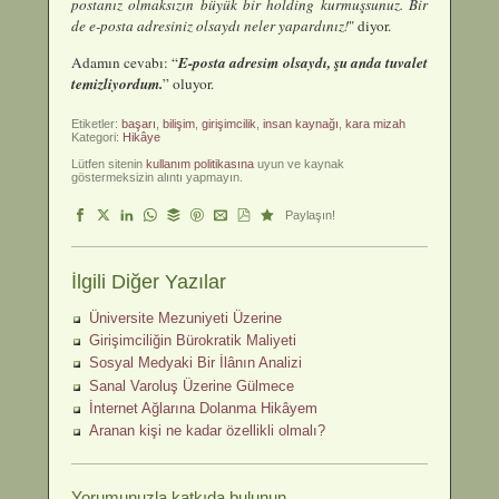
postanız olmaksızın büyük bir holding kurmuşsunuz. Bir
de e-posta adresiniz olsaydı neler yapardınız!
" diyor.
Adamın cevabı: “
E-posta adresim olsaydı, şu anda tuvalet
temizliyordum.
” oluyor.
Etiketler:
başarı
,
bilişim
,
girişimcilik
,
insan kaynağı
,
kara mizah
Kategori:
Hikâye
Lütfen sitenin
kullanım politikasına
uyun ve kaynak
göstermeksizin alıntı yapmayın.
Paylaşın!
İlgili Diğer Yazılar
Üniversite Mezuniyeti Üzerine
Girişimciliğin Bürokratik Maliyeti
Sosyal Medyaki Bir İlânın Analizi
Sanal Varoluş Üzerine Gülmece
İnternet Ağlarına Dolanma Hikâyem
Aranan kişi ne kadar özellikli olmalı?
Yorumunuzla katkıda bulunun