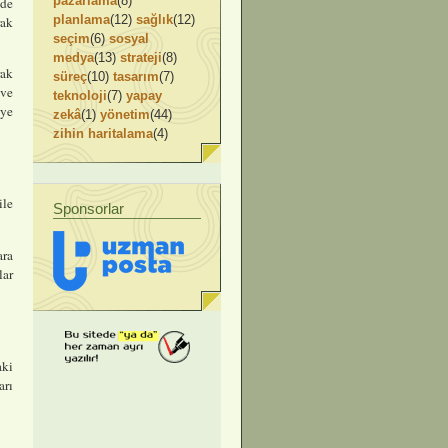
pazarlama
(8)
de
planlama
(12)
sağlık
(12)
rak
seçim
(6)
sosyal
medya
(13)
strateji
(8)
rak
süreç
(10)
tasarım
(7)
 ve
teknoloji
(7)
yapay
eye
zekâ
(1)
yönetim
(44)
zihin haritalama
(4)
ile
Sponsorlar
ara
lar
aki
arı