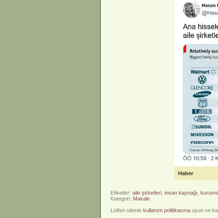
Haber
Etiketler:
aile şirketleri
,
insan kaynağı
,
kurums
Kategori:
Makale
Lütfen sitenin
kullanım politikasına
uyun ve kay