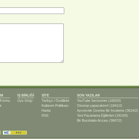
İM
İŞ BİRLİĞİ
SİTE
SON YAZILAR
m Formu
Üye Girişi
Tarihçe / Özellikler
YouTube Serüvenim
(1692/0)
k
Kullanım Politikası
Otostop yapacaktım!
(1841/2)
Harita
Ayrımcılık Üzerine Bir İnceleme
(3624/2)
RSS
Yeni Pazarlama Eğilimleri
(1913/0)
Bir Buzdolabı Arızası
(3847/2)