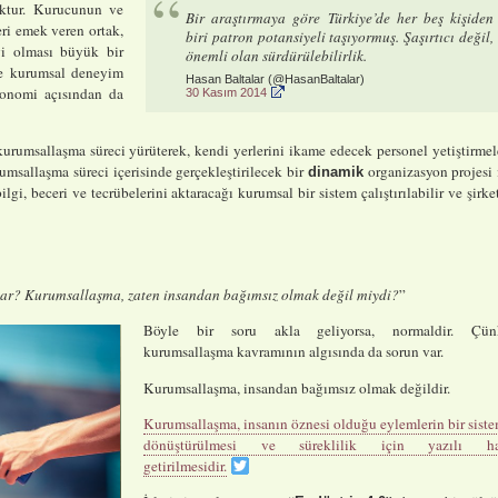
luktur. Kurucunun ve
Bir araştırmaya göre Türkiye’de her beş kişiden
ri emek veren ortak,
biri patron potansiyeli taşıyormuş. Şaşırtıcı değil,
yi olması büyük bir
önemli olan sürdürülebilirlik.
ine kurumsal deneyim
Hasan Baltalar (@HasanBaltalar)
ekonomi açısından da
30 Kasım 2014
rumsallaşma süreci yürüterek, kendi yerlerini ikame edecek personel yetiştirmel
umsallaşma süreci içerisinde gerçekleştirilecek bir
organizasyon projesi 
dinamik
ilgi, beceri ve tecrübelerini aktaracağı kurumsal bir sistem çalıştırılabilir ve şirke
var? Kurumsallaşma, zaten insandan bağımsız olmak değil miydi?
”
Böyle bir soru akla geliyorsa, normaldir. Çün
kurumsallaşma kavramının algısında da sorun var.
Kurumsallaşma, insandan bağımsız olmak değildir.
Kurumsallaşma, insanın öznesi olduğu eylemlerin bir sist
dönüştürülmesi ve süreklilik için yazılı ha
getirilmesidir.