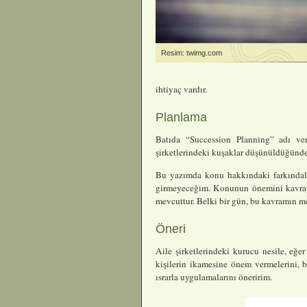
Resim: twimg.com
ihtiyaç vardır.
Planlama
Batıda “Succession Planning” adı ve
şirketlerindeki kuşaklar düşünüldüğünde
Bu yazımda konu hakkındaki farkındalığ
girmeyeceğim. Konunun önemini kavrayan
mevcuttur. Belki bir gün, bu kavramın m
Öneri
Aile şirketlerindeki kurucu nesile, eğer
kişilerin ikamesine önem vermelerini, 
ısrarla uygulamalarını öneririm.