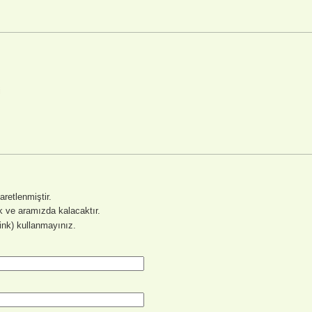
i
şaretlenmiştir.
 ve aramızda kalacaktır.
link) kullanmayınız.