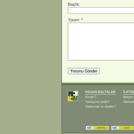
Başlık:
Yorum: *
HASAN BALTALAR
İLETİŞ
Kimdir?
İletişi
Yaklaşımı nedir?
Aboneli
Hakkında ne dediler?