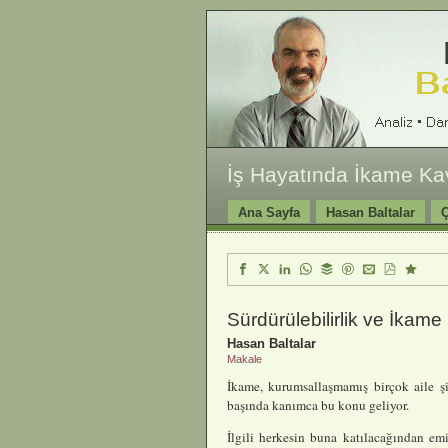
İş Hayatında İkame K
Ana Sayfa
Hasan Baltalar
Ç
Sürdürülebilirlik ve İkame
Hasan Baltalar
Makale
İkame, kurumsallaşmamış birçok aile şi
başında kanımca bu konu geliyor.
İlgili herkesin buna katılacağından emi