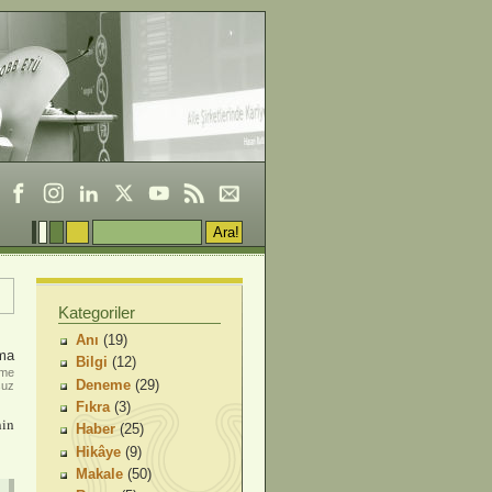
Kategoriler
Anı
(19)
ma
Bilgi
(12)
nme
Deneme
(29)
suz
Fıkra
(3)
nin
Haber
(25)
Hikâye
(9)
Makale
(50)