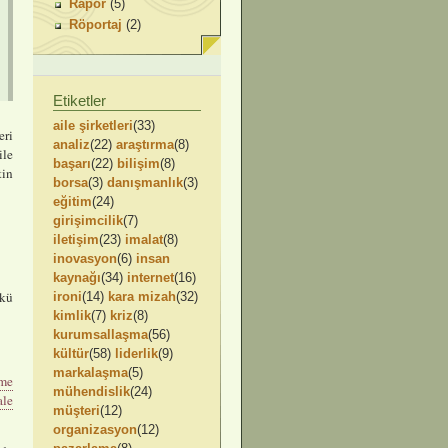
Rapor
(5)
Röportaj
(2)
Etiketler
aile şirketleri
(33)
eri
analiz
(22)
araştırma
(8)
ile
başarı
(22)
bilişim
(8)
tin
borsa
(3)
danışmanlık
(3)
eğitim
(24)
girişimcilik
(7)
iletişim
(23)
imalat
(8)
inovasyon
(6)
insan
kaynağı
(34)
internet
(16)
kü
ironi
(14)
kara mizah
(32)
kimlik
(7)
kriz
(8)
kurumsallaşma
(56)
kültür
(58)
liderlik
(9)
markalaşma
(5)
eme
mühendislik
(24)
le
müşteri
(12)
organizasyon
(12)