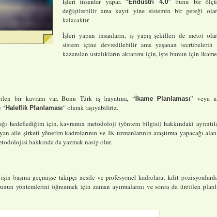
İşleri insanlar yapar. “
” bunu bir ölçü
Endüstri 4.0
değiştirebilir ama kayıt yine sistemin bir gereği ola
kalacaktır.
İşleri yapan insanların, iş yapış şekilleri de metot ola
sistem içine devredilebilir ama yaşanan tecrübelerin
kazanılan ustalıkların aktarımı için, işte bunun için ikam
rilen bir kavram var. Bunu Türk iş hayatına, “
” veya a
İkame Planlaması
 “
” olarak taşıyabiliriz.
Haleflik Planlaması
ı hedeflediğim için, kavramın metodoloji (yöntem bilgisi) hakkındaki ayrıntıl
 aile şirketi yönetim kadrolarının ve İK uzmanlarının araştırma yapacağı alan
etodolojisi hakkında da yazmak nasip olur.
 işin başına geçmişse takipçi nesile ve profesyonel kadrolara; kilit pozisyonlard
bunun yöntemlerini öğrenmek için zaman ayırmalarını ve sonra da üretilen planl