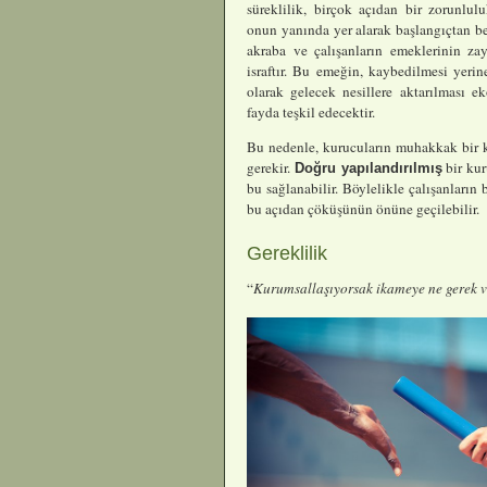
süreklilik, birçok açıdan bir zorunlu
onun yanında yer alarak başlangıçtan be
akraba ve çalışanların emeklerinin za
israftır. Bu emeğin, kaybedilmesi yer
olarak gelecek nesillere aktarılması 
fayda teşkil edecektir.
Bu nedenle, kurucuların muhakkak bir ku
gerekir.
bir kur
Doğru yapılandırılmış
bu sağlanabilir. Böylelikle çalışanların b
bu açıdan çöküşünün önüne geçilebilir.
Gereklilik
“
Kurumsallaşıyorsak ikameye ne gerek 