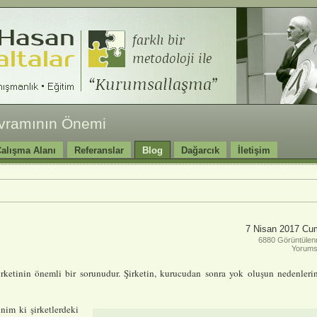
avramının Önemi
alışma Alanı
Referanslar
Blog
Dağarcık
İletişim
7 Nisan 2017 Cu
6880 Görüntüle
Yorum
rketinin önemli bir sorunudur. Şirketin, kurucudan sonra yok oluşun nedenleri
nim ki şirketlerdeki