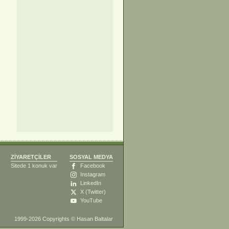
ZİYARETÇİLER
SOSYAL MEDYA
Sitede 1 konuk var
Facebook
Instagram
LinkedIn
X (Twitter)
YouTube
1999-2026 Copyrights ©
Hasan Baltalar