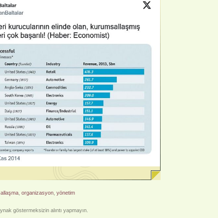
allaşma
,
organizasyon
,
yönetim
nak göstermeksizin alıntı yapmayın.