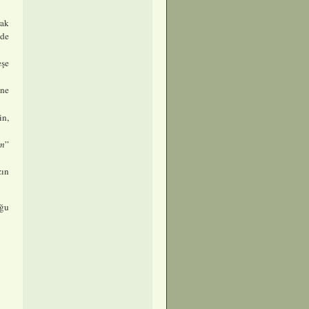
rak
nde
eşe
ine
in,
um
”
zın
uğu