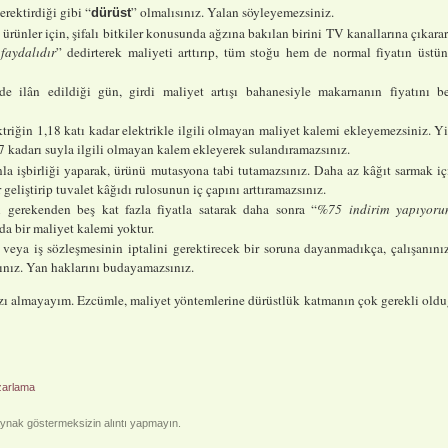
rektirdiği gibi “
” olmalısınız. Yalan söyleyemezsiniz.
dürüst
ürünler için, şifalı bitkiler konusunda ağzına bakılan birini TV kanallarına çıkara
faydalıdır
” dedirterek maliyeti arttırıp, tüm stoğu hem de normal fiyatın üstü
e ilân edildiği gün, girdi maliyet artışı bahanesiyle makarnanın fiyatını b
ektriğin 1,18 katı kadar elektrikle ilgili olmayan maliyet kalemi ekleyemezsiniz. Y
77 kadarı suyla ilgili olmayan kalem ekleyerek sulandıramazsınız.
la işbirliği yaparak, ürünü mutasyona tabi tutamazsınız. Daha az kâğıt sarmak iç
 geliştirip tuvalet kâğıdı rulosunun iç çapını arttıramazsınız.
ı gerekenden beş kat fazla fiyatla satarak daha sonra “
%75 indirim yapıyor
a bir maliyet kalemi yoktur.
 veya iş sözleşmesinin iptalini gerektirecek bir soruna dayanmadıkça, çalışanını
sınız. Yan haklarını budayamazsınız.
ızı almayayım. Ezcümle, maliyet yöntemlerine dürüstlük katmanın çok gerekli old
zarlama
nak göstermeksizin alıntı yapmayın.