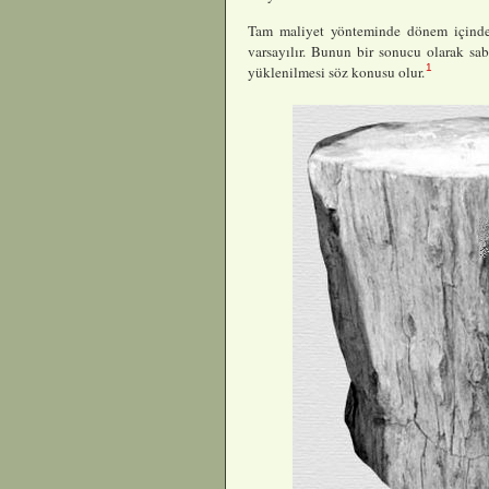
Tam maliyet yönteminde dönem içinde k
varsayılır. Bunun bir sonucu olarak sa
1
yüklenilmesi söz konusu olur.