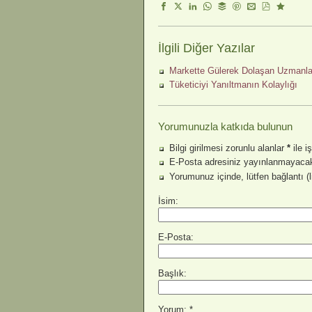
İlgili Diğer Yazılar
Markette Gülerek Dolaşan Uzmanla
Tüketiciyi Yanıltmanın Kolaylığı
Yorumunuzla katkıda bulunun
Bilgi girilmesi zorunlu alanlar
*
ile i
E-Posta adresiniz yayınlanmayacak
Yorumunuz içinde, lütfen bağlantı (
İsim:
E-Posta:
Başlık:
Yorum: *