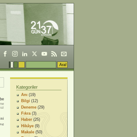
Kategoriler
Anı
(19)
be
Bilgi
(12)
nme
Deneme
(29)
suz
Fıkra
(3)
ini
Haber
(25)
 ve
Hikâye
(9)
Makale
(50)