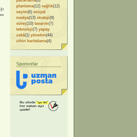
pazarlama
(8)
planlama
(12)
sağlık
(12)
ığı
seçim
(6)
sosyal
ine
medya
(13)
strateji
(8)
süreç
(10)
tasarım
(7)
teknoloji
(7)
yapay
zekâ
(1)
yönetim
(44)
zihin haritalama
(4)
Sponsorlar