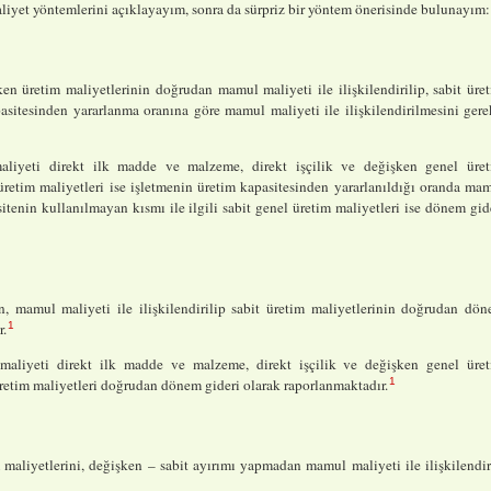
liyet yöntemlerini açıklayayım, sonra da sürpriz bir yöntem önerisinde bulunayım:
n üretim maliyetlerinin doğrudan mamul maliyeti ile ilişkilendirilip, sabit üre
pasitesinden yararlanma oranına göre mamul maliyeti ile ilişkilendirilmesini gere
iyeti direkt ilk madde ve malzeme, direkt işçilik ve değişken genel üre
üretim maliyetleri ise işletmenin üretim kapasitesinden yararlanıldığı oranda ma
sitenin kullanılmayan kısmı ile ilgili sabit genel üretim maliyetleri ise dönem gid
n, mamul maliyeti ile ilişkilendirilip sabit üretim maliyetlerinin doğrudan dö
1
r.
aliyeti direkt ilk madde ve malzeme, direkt işçilik ve değişken genel üre
1
üretim maliyetleri doğrudan dönem gideri olarak raporlanmaktadır.
maliyetlerini, değişken – sabit ayırımı yapmadan mamul maliyeti ile ilişkilendi