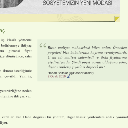
yaç
u üç klasik yönteme
 belirlemeye ihtiyaç
Biraz maliyet muhasebesi bilen anlar. Önceden
ora girmesi fiyat
poşetleri bize babalarının hayrına vermiyorlardı.
rize dönüşünce, satış
O da bir maliyet kalemiydi ve ürün fiyatlarına
giydiriliyordu. Şimdi poşet paralı olduğuna göre,
diğer ürünlerin fiyatları düşecek mi?
a ikram) istediğimiz
Hasan Baltalar (@HasanBaltalar)
ri çevrildi. Yani iş,
2 Ocak 2019
 yetersizliğine neden
öntemine ihtiyaç var.
 kuralları var. Daha doğrusu bu yöntem, diğer klasik yöntemlere ahlâk yönün
liyor.