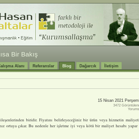
ısa Bir Bakış
alışma Alanı
Referanslar
Blog
Dağarcık
İletişim
15 Nisan 2021 Perşem
3472 Görüntüle
Yorum
leşenlerinden biridir. Fiyatını belirleyeceğiniz bir ürün veya hizmetin maliyet
nız ortaya çıkar. Bu nedenle her işletme iyi veya kötü bir maliyet hesabı yapar