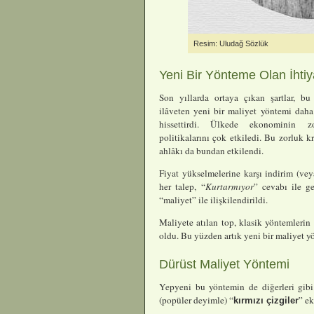
Resim: Uludağ Sözlük
Yeni Bir Yönteme Olan İhti
Son yıllarda ortaya çıkan şartlar, b
ilâveten yeni bir maliyet yöntemi daha
hissettirdi. Ülkede ekonominin z
politikalarını çok etkiledi. Bu zorluk k
ahlâkı da bundan etkilendi.
Fiyat yükselmelerine karşı indirim (vey
her talep, “
Kurtarmıyor
” cevabı ile ge
“maliyet” ile ilişkilendirildi.
Maliyete atılan top, klasik yöntemlerin
oldu. Bu yüzden artık yeni bir maliyet y
Dürüst Maliyet Yöntemi
Yepyeni bu yöntemin de diğerleri gibi
(popüler deyimle) “
” ek
kırmızı çizgiler