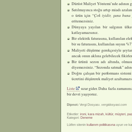
Dürüst Maliyet Yöntemi’nde adının ge
Satılmayınca stoğu artıp miadı azalan 
o ürün için “
Çok iyidir, şuna buna 
eritemezsiniz.
Dünyaya yayılan bir salgının ülked
katlayamazsınız.
Bir elektrik faturasına, kullanılan el
bir su faturasını, kullanılan suyun %
Maliyeti düşürme gerekçesiyle şeytan
ancak onun aklına gelebilecek fikirler
Bir ürünü sezon adı altında, olmas
diyemezsiniz. “Sezonda satmak” adınd
Doğru çalışan bir performans sistemi
ücretini düşürerek maliyet azaltamaz
Liste
uzar gider. Daha fazla zamanın
bir devri yaşıyoruz.
Dipnot:
Vergi Dosyası.
vergidosyasi.com
Etiketler:
ironi
,
kara mizah
,
kültür
,
müşteri
,
pa
Kategori:
Deneme
Lütfen sitenin
kullanım politikasına
uyun ve kay