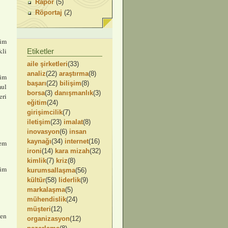
Rapor
(5)
Röportaj
(2)
tim
kli
Etiketler
aile şirketleri
(33)
analiz
(22)
araştırma
(8)
tim
başarı
(22)
bilişim
(8)
mul
borsa
(3)
danışmanlık
(3)
eri
eğitim
(24)
girişimcilik
(7)
iletişim
(23)
imalat
(8)
inovasyon
(6)
insan
kaynağı
(34)
internet
(16)
nem
ironi
(14)
kara mizah
(32)
kimlik
(7)
kriz
(8)
tim
kurumsallaşma
(56)
kültür
(58)
liderlik
(9)
markalaşma
(5)
mühendislik
(24)
müşteri
(12)
ren
organizasyon
(12)