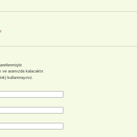
r
şaretlenmiştir.
 ve aramızda kalacaktır.
link) kullanmayınız.