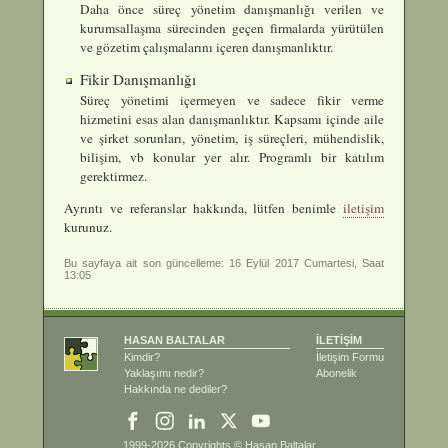
Daha önce süreç yönetim danışmanlığı verilen ve
kurumsallaşma sürecinden geçen firmalarda yürütülen
ve gözetim çalışmalarını içeren danışmanlıktır.
Fikir Danışmanlığı
Süreç yönetimi içermeyen ve sadece fikir verme
hizmetini esas alan danışmanlıktır. Kapsamı içinde aile
ve şirket sorunları, yönetim, iş süreçleri, mühendislik,
bilişim, vb konular yer alır. Programlı bir katılım
gerektirmez.
Ayrıntı ve referanslar hakkında, lütfen benimle
iletişim
kurunuz.
Bu sayfaya ait son güncelleme: 16 Eylül 2017 Cumartesi, Saat
13:05
HASAN BALTALAR
İLETİŞİM
Kimdir?
İletişim Formu
Yaklaşımı nedir?
Abonelik
Hakkında ne dediler?
1999-2026 Copyrights ©
Hasan Baltalar