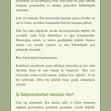
görünüme zıt davranışıyla beni şoke eden bu şahsı tanıma
isteğimi yenemedim ve hemen gelecekse beklediğimi
söyledim.
Çok iyi etmişim. Zira hayatımda karşıma çıkan en zeki, en
saf ve temiz, en kibar insanlardan biriyle tanışmış oldum.
Tam bir zekâ küpüydü ancak davranışlarında müthiş bir
yavaşlık vardı. Çok düşünüyor ve ağır konuşuyordu.
Hastalığını anlattı ve tedavi gördüğünü söyledi. Sadece
annesi var, onunla yaşıyor ve ona bakabilmek için
çalışmak istiyordu.
Ben, böyle birini fırçalamıştım.
Kendisini tanıdıktan sonra mülakat esnasında üç kez özür
diledim. Hem de tam olarak şu cümleyle: “
Ben size
telefonda terbiyesizlik yaptım. Lütfen beni affedin
”. O da
her seferinde, kibar bir şekilde buna gerek olmadığını
söyledi.
İş başvurusunun sonucu mu?
Onu işe alamadım. Son derece zeki ve kibar olmasına
rağmen, pozisyonun gerekleri açısından yeterli değildi.