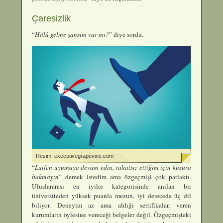
Çaresizlik
“
Hâlâ gelme şansım var mı?
” diye sordu.
Resim: executivegrapevine.com
“
Lütfen uyumaya devam edin, rahatsız ettiğim için kusura
bakmayın
” demek istedim ama özgeçmişi çok parlaktı.
Uluslararası en iyiler kategorisinde anılan bir
üniversiteden yüksek puanla mezun, iyi derecede üç dil
biliyor. Deneyim az ama aldığı sertifikalar, veren
kurumların öylesine vereceği belgeler değil. Özgeçmişteki