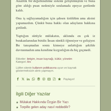
Analitik bir değerlendirme sistemi geliştirmiştim ve buna
göre aldığı puan nedeniyle sıralamada epeyce gerilerde
kaldı.
Ona iş sağlayamadığım için şahsen üzüldüm ama aksini
yapamazdım. Çünkü buna hakkı olan adayların hakkına
girilirdi.
Yaptığım sürüyle mülakatın, aklımda en çok iz
bırakanlarından biridir. İnsan sürekli öğreniyor ve gelişiyor.
Bu tanışmadan sonra kimseye anlattığım şekilde
davranmadım ama kendime kızgınlığım da hiç geçmedi.
Etiketler:
iletişim
,
insan kaynağı
,
kültür
,
yönetim
Kategori:
Anı
Lütfen sitenin
kullanım politikasına
uyun ve kaynak
göstermeksizin alıntı yapmayın.
Paylaşın!
İlgili Diğer Yazılar
Mülakat Hakkında Özgün Bir Yazı
Torpille gelen aday nasıl reddedilir?