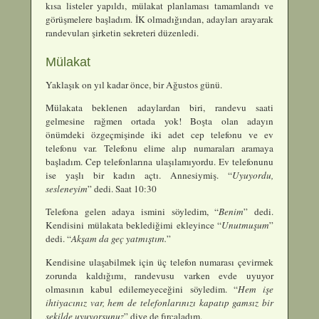
kısa listeler yapıldı, mülakat planlaması tamamlandı ve
görüşmelere başladım. İK olmadığından, adayları arayarak
randevuları şirketin sekreteri düzenledi.
Mülakat
Yaklaşık on yıl kadar önce, bir Ağustos günü.
Mülakata beklenen adaylardan biri, randevu saati
gelmesine rağmen ortada yok! Boşta olan adayın
önümdeki özgeçmişinde iki adet cep telefonu ve ev
telefonu var. Telefonu elime alıp numaraları aramaya
başladım. Cep telefonlarına ulaşılamıyordu. Ev telefonunu
ise yaşlı bir kadın açtı. Annesiymiş. “
Uyuyordu,
sesleneyim
” dedi. Saat 10:30
Telefona gelen adaya ismini söyledim, “
Benim
” dedi.
Kendisini mülakata beklediğimi ekleyince “
Unutmuşum
”
dedi. “
Akşam da geç yatmıştım.
”
Kendisine ulaşabilmek için üç telefon numarası çevirmek
zorunda kaldığımı, randevusu varken evde uyuyor
olmasının kabul edilemeyeceğini söyledim. “
Hem işe
ihtiyacınız var, hem de telefonlarınızı kapatıp gamsız bir
şekilde uyuyorsunuz
” diye de fırçaladım.