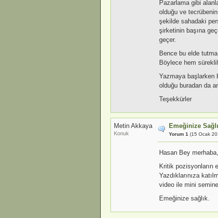
Pazarlama gibi alanl
olduğu ve tecrübenin 
şekilde sahadaki pers
şirketinin başına geç
geçer.
Bence bu elde tutma 
Böylece hem sürekli
Yazmaya başlarken b
olduğu buradan da an
Teşekkürler
Metin Akkaya
Emeğinize Sağl
Konuk
Yorum 1
(15 Ocak 20
Hasan Bey merhaba
Kritik pozisyonların 
Yazdıklarınıza katıl
video ile mini semine
Emeğinize sağlık.