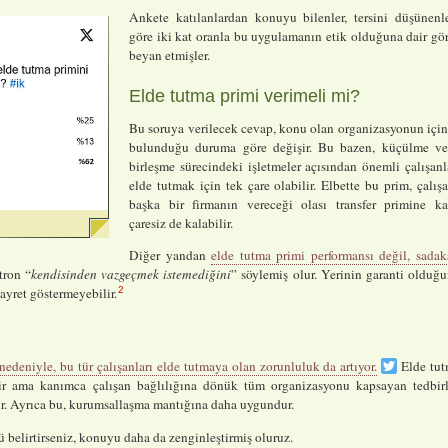
Ankete katılanlardan konuyu bilenler, tersini düşünenl
göre iki kat oranla bu uygulamanın etik olduğuna dair gö
beyan etmişler.
Elde tutma primi verimeli mi?
Bu soruya verilecek cevap, konu olan organizasyonun içi
bulunduğu duruma göre değişir. Bu bazen, küçülme v
birleşme sürecindeki işletmeler açısından önemli çalışanl
elde tutmak için tek çare olabilir. Elbette bu prim, çalış
başka bir firmanın vereceği olası transfer primine ka
çaresiz de kalabilir.
Diğer yandan
elde tutma primi performansı değil, sadak
tron “
kendisinden vazgeçmek istemediğini
” söylemiş olur. Yerinin garanti olduğ
2
gayret göstermeyebilir.
 nedeniyle, bu tür çalışanları elde tutmaya olan zorunluluk da artıyor.
Elde tu
ir ama kanımca çalışan bağlılığına dönük tüm organizasyonu kapsayan tedbirl
r. Ayrıca bu, kurumsallaşma mantığına daha uygundur.
 belirtirseniz, konuyu daha da zenginleştirmiş oluruz.