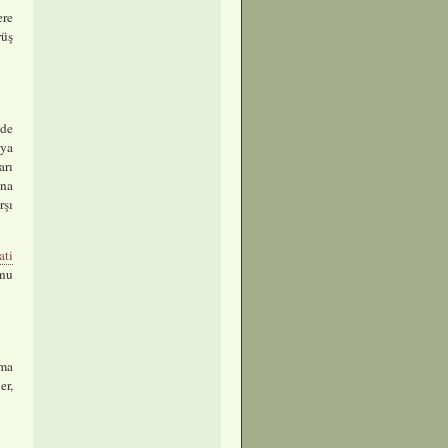
ere
rüş
nde
eya
arı
ana
rşı
ati
unu
tma
er,