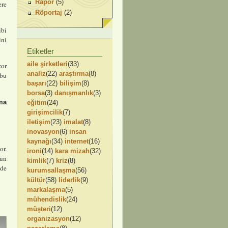
Rapor
(5)
ere
Röportaj
(2)
ibi
ini
Etiketler
aile şirketleri
(33)
zor
analiz
(22)
araştırma
(8)
 bu
başarı
(22)
bilişim
(8)
borsa
(3)
danışmanlık
(3)
ma
eğitim
(24)
girişimcilik
(7)
iletişim
(23)
imalat
(8)
inovasyon
(6)
insan
kaynağı
(34)
internet
(16)
or.
ironi
(14)
kara mizah
(32)
nun
kimlik
(7)
kriz
(8)
lde
kurumsallaşma
(56)
kültür
(58)
liderlik
(9)
markalaşma
(5)
mühendislik
(24)
müşteri
(12)
organizasyon
(12)