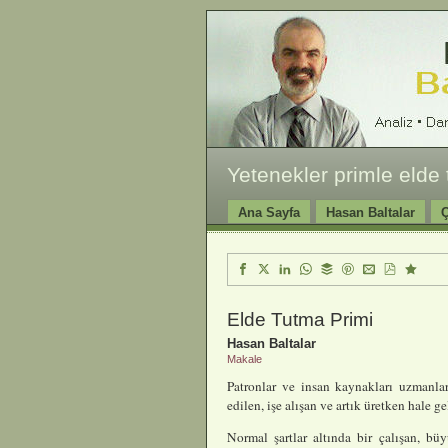
Yetenekler primle elde
Ana Sayfa
Hasan Baltalar
Ç
Elde Tutma Primi
Hasan Baltalar
Makale
Patronlar ve insan kaynakları uzmanları
edilen, işe alışan ve artık üretken hale g
Normal şartlar altında bir çalışan, b