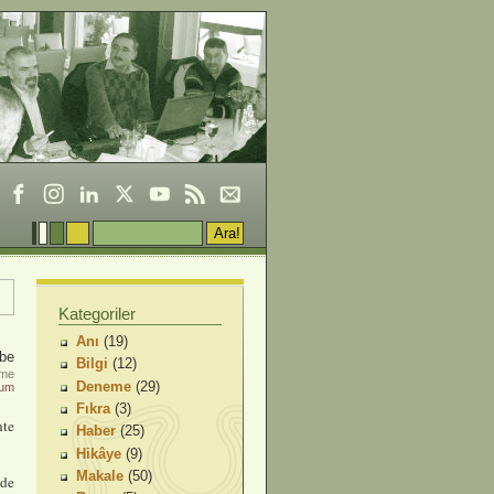
Kategoriler
Anı
(19)
be
Bilgi
(12)
nme
Deneme
(29)
rum
Fıkra
(3)
nte
Haber
(25)
Hikâye
(9)
Makale
(50)
nde