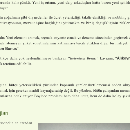
orunda kalır çünkü. Yeni iş ortamı, yeni ekip arkadaşları hatta bazen yeni şehirl
luşur.
çoğalması gibi dış nedenler ile ücret yetersizliği, takdir eksikliği ve mobbing g
tivasyonunu, mevcut işine bağlılığını yitirmekte ve bir iş değişikliğinin riskler
vardır. Yeni elemanı aramak, seçmek, oryante etmek ve deneme sürecinden geçirmek 
mek istemeyen şirket yönetimlerinin katlanmayı tercih ettikleri diğer bir maliyet,
”.
ion Bonus
ttikçe daha çok seslendirilmeye başlayan “
Retention Bonus
” kavramı, “
Alıkoy
ak tercüme edilebilir.
şına, bütçe yetersizlikleri yüzünden kapsamlı çareler üretilememesi neden oluy
tırmak için gereken maddi kaynağa sahip değil. Bu yüzden, bütün çalışanları mem
şanlarına odaklanıyor. Böylece problemi hem daha ucuz, hem de daha kolay şeki
ları
ersonelin en azından