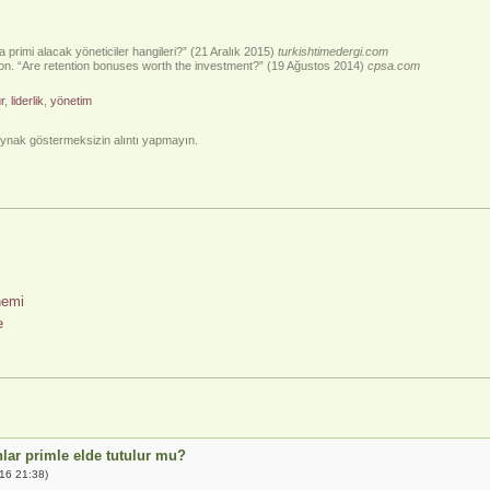
 primi alacak yöneticiler hangileri?” (21 Aralık 2015)
turkishtimedergi.com
on. “Are retention bonuses worth the investment?” (19 Ağustos 2014)
cpsa.com
r
,
liderlik
,
yönetim
nak göstermeksizin alıntı yapmayın.
nemi
e
nlar primle elde tutulur mu?
16 21:38)