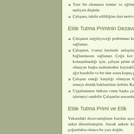
Yeni bir elemanın temini ve eğiti
maliyeti düşürür.
Çalışana, takdir edildiğine dair motiv
Elde Tutma Priminin Dezava
Çalışanın sergileyeceği performans k
sağlamaz.
Çalışanın, (varsa) üzerinde anlaşıl
bağlanmasını sağlamaz. Çoğu kez
konuşulmadığı için, çalışan primi a
olmayan başka nedenlerden kaynakl
ağır basabilir ve bir süre sonra kopuş 
Çalışanı emeği karşılığı olmayan b
etmeye dönük beklentilere itebilir. Kar
Uygulamanın farkına varan başka çalı
işletmeyi sarabilir. Çalışanlar arasında
Elde Tutma Primi ve Etik
Yukarıdaki dezavantajların bazıları açı
anket düzenlemiştim. Ancak ankete ka
çoğunlukta olunca bu yazı doğdu.