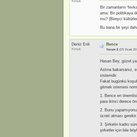
Konuk
Bir zamanların ‘fevka
ama: Bir politikaya 
mu? (Bireyci kültürl
Bu bana bir şeyi daha
Deniz Enli
Bence
Konuk
Yorum 2
(15 Ocak 20
Hasan Bey, güzel yaz
Aslına bakarsanız, e
sistemdir.
Fakat bugünkü koşulla
gitmek istemesi norm
1. Bence en önemlisi
para ikinci derece ön
2. Bunu yapamıyorsanı
ücreti alması gerekir
3. Şirketin kadro sür
şirketler için bile böyl