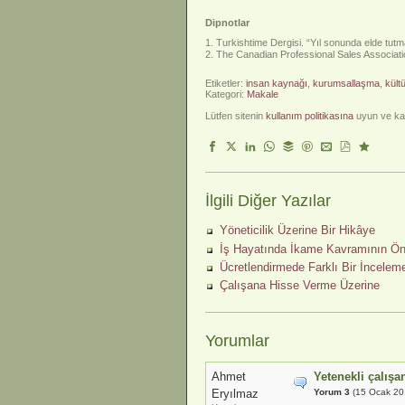
Dipnotlar
Turkishtime Dergisi. “Yıl sonunda elde tutma
The Canadian Professional Sales Associati
Etiketler:
insan kaynağı
,
kurumsallaşma
,
kültü
Kategori:
Makale
Lütfen sitenin
kullanım politikasına
uyun ve kay
İlgili Diğer Yazılar
Yöneticilik Üzerine Bir Hikâye
İş Hayatında İkame Kavramının Ö
Ücretlendirmede Farklı Bir İncelem
Çalışana Hisse Verme Üzerine
Yorumlar
Ahmet
Yetenekli çalışa
Eryılmaz
Yorum 3
(15 Ocak 20