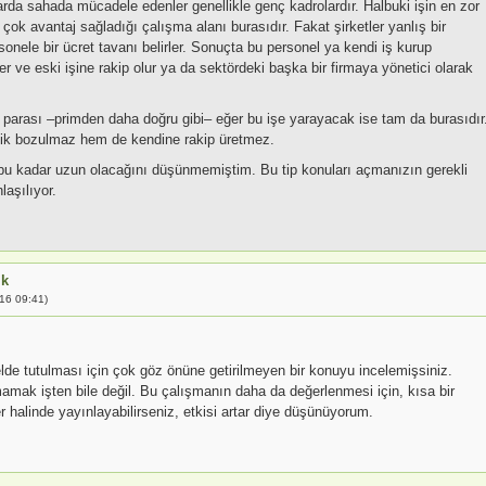
arda sahada mücadele edenler genellikle genç kadrolardır. Halbuki işin en zor
çok avantaj sağladığı çalışma alanı burasıdır. Fakat şirketler yanlış bir
onele bir ücret tavanı belirler. Sonuçta bu personel ya kendi iş kurup
er ve eski işine rakip olur ya da sektördeki başka bir firmaya yönetici olarak
parası –primden daha doğru gibi– eğer bu işe yarayacak ise tam da burasıdır
lik bozulmaz hem de kendine rakip üretmez.
u kadar uzun olacağını düşünmemiştim. Bu tip konuları açmanızın gerekli
laşılıyor.
ık
16 09:41)
,
elde tutulması için çok göz önüne getirilmeyen bir konuyu incelemişsiniz.
mamak işten bile değil. Bu çalışmanın daha da değerlenmesi için, kısa bir
r halinde yayınlayabilirseniz, etkisi artar diye düşünüyorum.