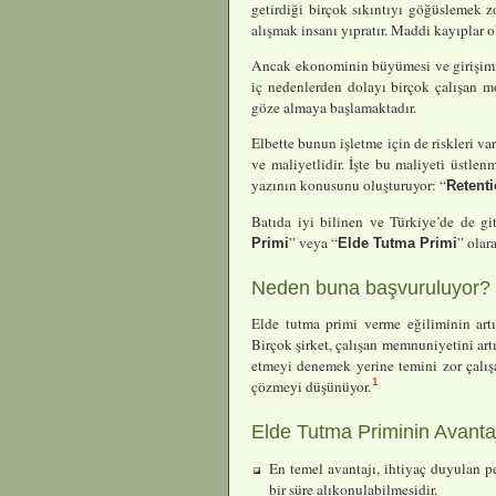
getirdiği birçok sıkıntıyı göğüslemek z
alışmak insanı yıpratır. Maddi kayıplar o
Ancak ekonominin büyümesi ve girişimin 
iç nedenlerden dolayı birçok çalışan mo
göze almaya başlamaktadır.
Elbette bunun işletme için de riskleri 
ve maliyetlidir. İşte bu maliyeti üstlen
yazının konusunu oluşturuyor: “
Retent
Batıda iyi bilinen ve Türkiye’de de gi
” veya “
” olar
Primi
Elde Tutma Primi
Neden buna başvuruluyor?
Elde tutma primi verme eğiliminin artı
Birçok şirket, çalışan memnuniyetini ar
etmeyi denemek yerine temini zor çalı
1
çözmeyi düşünüyor.
Elde Tutma Priminin Avantaj
En temel avantajı, ihtiyaç duyulan p
bir süre alıkonulabilmesidir.