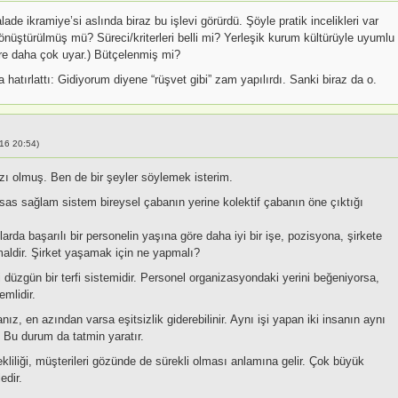
lade ikramiye’si aslında biraz bu işlevi görürdü. Şöyle pratik incelikleri var
dönüştürülmüş mü? Süreci/kriterleri belli mi? Yerleşik kurum kültürüyle uyumlu
ere daha çok uyar.) Bütçelenmiş mi?
 hatırlattı: Gidiyorum diyene “rüşvet gibi” zam yapılırdı. Sanki biraz da o.
16 20:54)
ı olmuş. Ben de bir şeyler söylemek isterim.
sas sağlam sistem bireysel çabanın yerine kolektif çabanın öne çıktığı
rda başarılı bir personelin yaşına göre daha iyi bir işe, pozisyona, şirkete
aldir. Şirket yaşamak için ne yapmalı?
 düzgün bir terfi sistemidir. Personel organizasyondaki yerini beğeniyorsa,
emlidir.
z, en azından varsa eşitsizlik giderebilinir. Aynı işi yapan iki insanın aynı
. Bu durum da tatmin yaratır.
ekliliği, müşterileri gözünde de sürekli olması anlamına gelir. Çok büyük
edir.