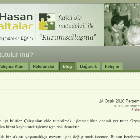
 tutulur mu?
alışma Alanı
Referanslar
Blog
Dağarcık
İletişim
14 Ocak 2016 Perşem
9103 Görüntüle
3 Yo
 iyi bilirler. Çalışanları elde tutabilmek, işletmecilikte önemli yer tutar. Orya
elen birini kaybetmek işletme için risk demektir.
üyük bir sıkıntı yaşamadıkça mevcut işini değiştirmek istemez. Bunun beraberi