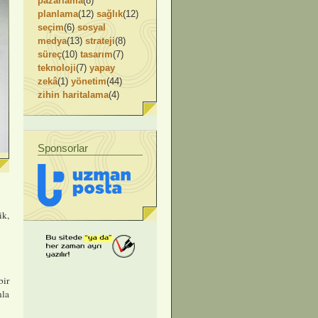
pazarlama
(8)
planlama
(12)
sağlık
(12)
seçim
(6)
sosyal
medya
(13)
strateji
(8)
süreç
(10)
tasarım
(7)
teknoloji
(7)
yapay
zekâ
(1)
yönetim
(44)
zihin haritalama
(4)
Sponsorlar
ik,
bir
nla