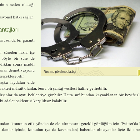
minin neden olacağı
asyonel katkı sağlar.
ntajları
onusunda bir garanti
an süreden fazla işe
 böyle bir süre de
ldıktan sonra maddi
anan demotivasyonu
Resim: pixelmedia.bg
gerçekleşebilir.
aşka faydaları elde
akteri müsait olanlar, bunu bir şantaj vesilesi haline getirebilir.
şanlar da aynı beklentiye girebilir. Hatta sırf bundan kaynaklanan bir keyifsizl
ki adalet beklentisi karşılıksız kalabilir.
sından, konunun etik yönden de ele alınmasını gerekli gördüğüm için Twitter’da 
tılanlar içinde, konudan (ya da kavramdan) haberdar olmayanlar üçte iki ora