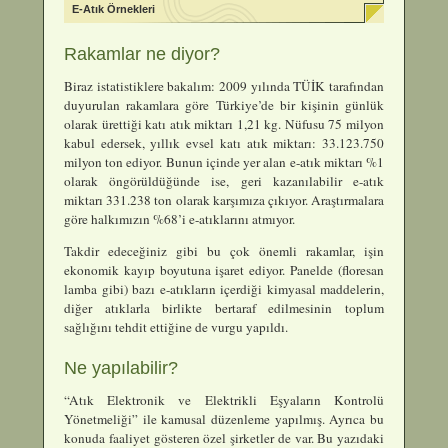
E-Atık Örnekleri
Rakamlar ne diyor?
Biraz istatistiklere bakalım: 2009 yılında TÜİK tarafından
duyurulan rakamlara göre Türkiye’de bir kişinin günlük
olarak ürettiği katı atık miktarı 1,21 kg. Nüfusu 75 milyon
kabul edersek, yıllık evsel katı atık miktarı: 33.123.750
milyon ton ediyor. Bunun içinde yer alan e-atık miktarı %1
olarak öngörüldüğünde ise, geri kazanılabilir e-atık
miktarı 331.238 ton olarak karşımıza çıkıyor. Araştırmalara
göre halkımızın %68’i e-atıklarını atmıyor.
Takdir edeceğiniz gibi bu çok önemli rakamlar, işin
ekonomik kayıp boyutuna işaret ediyor. Panelde (floresan
lamba gibi) bazı e-atıkların içerdiği kimyasal maddelerin,
diğer atıklarla birlikte bertaraf edilmesinin toplum
sağlığını tehdit ettiğine de vurgu yapıldı.
Ne yapılabilir?
“Atık Elektronik ve Elektrikli Eşyaların Kontrolü
Yönetmeliği” ile kamusal düzenleme yapılmış. Ayrıca bu
konuda faaliyet gösteren özel şirketler de var. Bu yazıdaki