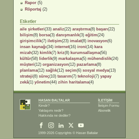
Rapor
(5)
Röportaj
(2)
Etiketler
aile şirketleri
(33)
analiz
(22)
araştırma
(8)
başarı
(22)
bilişim
(8)
borsa
(3)
danışmanlık
(3)
eğitim
(24)
girişimcilik
(7)
iletişim
(23)
imalat
(8)
inovasyon
(6)
insan kaynağı
(34)
internet
(16)
ironi
(14)
kara
mizah
(32)
kimlik
(7)
kriz
(8)
kurumsallaşma
(56)
kültür
(58)
liderlik
(9)
markalaşma
(5)
mühendislik
(24)
müşteri
(12)
organizasyon
(12)
pazarlama
(8)
planlama
(12)
sağlık
(12)
seçim
(6)
sosyal medya
(13)
strateji
(8)
süreç
(10)
tasarım
(7)
teknoloji
(7)
yapay
zekâ
(1)
yönetim
(44)
zihin haritalama
(4)
HASAN BALTALAR
İLETİŞİM
Kimdir?
İletişim Formu
Yaklaşımı nedir?
Abonelik
Hakkında ne dediler?
1999-2026 Copyrights ©
Hasan Baltalar