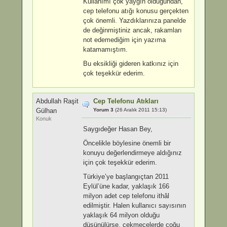
Kullanımı çok yaygın olduğundan,
cep telefonu atığı konusu gerçekten
çok önemli. Yazdıklarınıza panelde
de değinmiştiniz ancak, rakamları
not edemediğim için yazıma
katamamıştım.
Bu eksikliği gideren katkınız için
çok teşekkür ederim.
Abdullah Raşit
Cep Telefonu Atıkları
Gülhan
Yorum 3
(26 Aralık 2011 15:13)
Konuk
Saygıdeğer Hasan Bey,
Öncelikle böylesine önemli bir
konuyu değerlendirmeye aldığınız
için çok teşekkür ederim.
Türkiye’ye başlangıçtan 2011
Eylül’üne kadar, yaklaşık 166
milyon adet cep telefonu ithâl
edilmiştir. Halen kullanıcı sayısının
yaklaşık 64 milyon olduğu
düşünülürse, çekmecelerde çoğu