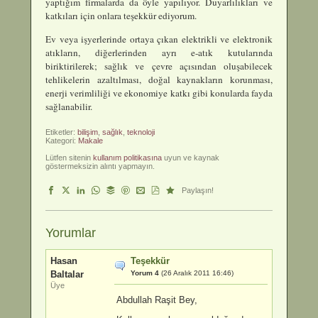
yaptığım firmalarda da öyle yapılıyor. Duyarlılıkları ve
katkıları için onlara teşekkür ediyorum.
Ev veya işyerlerinde ortaya çıkan elektrikli ve elektronik
atıkların, diğerlerinden ayrı e-atık kutularında
biriktirilerek; sağlık ve çevre açısından oluşabilecek
tehlikelerin azaltılması, doğal kaynakların korunması,
enerji verimliliği ve ekonomiye katkı gibi konularda fayda
sağlanabilir.
Etiketler:
bilişim
,
sağlık
,
teknoloji
Kategori:
Makale
Lütfen sitenin
kullanım politikasına
uyun ve kaynak
göstermeksizin alıntı yapmayın.
Paylaşın!
Yorumlar
Hasan
Teşekkür
Baltalar
Yorum 4
(26 Aralık 2011 16:46)
Üye
Abdullah Raşit Bey,