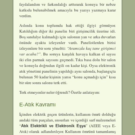
faydalandım ve farkındalığı arttırarak konuya bir nebze
katkıda bulunabilmek amacıyla bu yazıyı yazmaya karar
verdim.
Aslında konu toplumda hak ettiği ilgiyi görmüyor.
Katıldığım diğer iki panelin biri girişimcilik üzerine idi.
Boş sandalye kalmadığı için salonun yan ve arka duvarları
önünde ayakta izleyenler vardı. Panelistlerden birisi
izleyenlere bir soru yöneltti:
“Aramızda kaç tane girişimci
var acaba?”
. Bu soruya karşılık havaya kalkan el sayısı
iki elin parmak sayısını geçmedi. Tıka basa dolu bir salon
ve konuyla doğrudan ilgili on kadar kişi. Oysa elektronik
atık yönetimi panelinin yapıldığı aynı salonda, başlangıçta
bulunan 50 kadar kişinin yarısı “konu açmadığı için” kısa
bir süre sonra salonu terk etti.
Terk etmeyenler neler öğrendi? Özetle anlatayım:
E-Atık Kavramı
İçinden elektrik geçen ürünlerin, kullanım ömrü dolduğu
andaki tüm parçaları, unsurları ve içerdiği sarf malzemeleri
“
” (AEEE veya E-
Atık Elektrikli ve Elektronik Eşya
Atık) olarak adlandırılıyor. Kullanım ömrünü tamamlamış