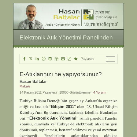
Elektronik Atık Yönetimi Panelinden
Paylaşın!
E-Atıklarınızı ne yapıyorsunuz?
Hasan Baltalar
Makale
14 Kasım 2011 Pazartesi |
10006 Görüntülenme |
4 Yorum
Türkiye Bilişim Derneği’nin geçen ay Ankara’da organize
ettiği ve kısa adı “
” olan, 28. Ulusal Bilişim
Bilişim 2011
Kurultayı’nın üç oturumuna katılarak izledim. Bunlardan
biri, “
” isimli paneldi. Panelin
Elektronik Atık Yönetimi
konusu, dünyada ve Türkiye’de elektronik atıkların geri
dönüşümü, toplanması, bertaraf edilmesi ve yasal mevzuatı
üzerineydi.
Panelistlerin anlattıklarından oldukça