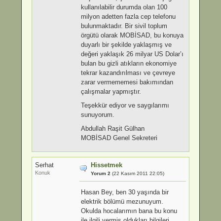
kullanılabilir durumda olan 100
milyon adetten fazla cep telefonu
bulunmaktadır. Bir sivil toplum
örgütü olarak MOBİSAD, bu konuya
duyarlı bir şekilde yaklaşmış ve
değeri yaklaşık 26 milyar US Dolar’ı
bulan bu gizli atıkların ekonomiye
tekrar kazandırılması ve çevreye
zarar vermememesi bakımından
çalışmalar yapmıştır.
Teşekkür ediyor ve saygılarımı
sunuyorum.
Abdullah Raşit Gülhan
MOBİSAD Genel Sekreteri
Serhat
Hissetmek
Konuk
Yorum 2
(22 Kasım 2011 22:05)
Hasan Bey, ben 30 yaşında bir
elektrik bölümü mezunuyum.
Okulda hocalarımın bana bu konu
ile ilgili vermiş oldukları bilgileri