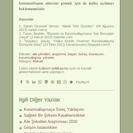
kurumsallaşma sürecine girmek için de halka açılmayı
beklememelidir.
Dipnotlar
Sabah Ekonomi Servisi. “Ailede Taht Oyunları” (04 Ağustos
2013)
sabah.com.tr
Turan, İbrahim. “Büyüme ve Kurumsallaşmanın Yolu Borsadan
Geçer” (1 Kasım 2012)
haberler.com
Tavşancı, Savaş. “Halka Açıklık Oranının Kurumsallaşma
Düzeyine Etkisi” (21 Ekim 2011)
savastavsanci.blogspot.com.tr
Etiketler:
aile şirketleri
,
araştırma
,
başarı
,
borsa
,
inovasyon
,
kurumsallaşma
,
yönetim
Kategori:
Makale
Lütfen sitenin
kullanım politikasına
uyun ve kaynak
göstermeksizin alıntı yapmayın.
Paylaşın!
İlgili Diğer Yazılar
Kurumsallaşmaya Süreç Yaklaşımı
Sağlıklı Bir Şirketin Karakteristikleri
Aile Şirketleri Araştırması 2010
Girişim İstatistikleri