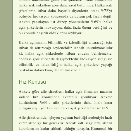
halka açık şirketlere göre daha zayıf bulunmuş. Halka açık
şirketlerde itibar daha başarılı diyenlerin oranı %72’yi
buluyor. İnovasyon konusunda da durum pek farklı değil.
Anketi yanıtlayan üst düzey yöneticilerin %69’u halka
açık şirketlerin inovasyona daha fazla önem verdiğini ve
bu konuda başarılı olduklarını söylüyor.
Halka açılmanın, bilinirlik ve izlenilirliği arttıracağı için
itibarı da arttıracağı söylenebilir. Ancak unutulmamalıdır
ki, halka açık şirketlerde itibarı endeks belirlemekte,
endekse göre itibar da değişmektedir. İnovasyon isteği ise
bilinirlik ve izlenilirliğin halka açık şirketlere yaptığı
baskıdan dolayı kamçılanabilmektedir.
Hız Konusu
Ankete göre aile şirketleri, halka açık firmalara nazaran
sadece hız konusunda avantajlı görülüyor. Ankete
katılanların %69’u aile şirketlerinin daha hızlı karar
aldığını söylüyor. Bu oran halka açık şirketlerde ise %15.
Aile şirketlerinde, işleyen yapının basitliği nedeniyle hızlı
karar alındığı bir gerçektir. Ancak salt sezgilerle alınan
kararların ne kadar sıhhatli olduğu tartışılır. Kurumsal bir