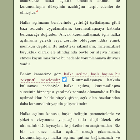
analizlerde halka açıklık oranının artması ile
kurumsallaşma düzeyinin azaldığını tespit edenler de
3
olmuştur.
Halka açılmanın beraberinde getirdiği (şeffaflaşma gibi)
bazı zorunlu uygulamaların, kurumsallaşmaya katkıda
bulunacağı doğrudur. Ancak kurumsallaşmak için halka
açılmanın gerekli veya zorunlu olduğunu iddia etmek
mümkün değildir. Bu anketteki rakamların, matematiksel
büyüklük olarak ele alındığında böyle bir algıya hizmet
etmesi kaçınılmazdır ve bu nedenle yorumlanmaya ihtiyacı
vardır.
Benim kanaatime göre
halka açılma, başlı başına bir
‘
’ meselesidir.
Kurumsallaşmaya katkıda
vizyon
bulunması nedeniyle halka açılma, kurumsallaşma
sürecinin bir parçası yapılmak zorunda olmamalıdır. Halka
açılmadıkları halde birçok şirket, açık olan bazılarından
daha kurumsal bir yapıda çalışmaktadır.
Halka açılma konusu, başka belirgin parametrelerle ve
şirketin vizyonuna yapacağı katkı düşünülerek ele
alınmalıdır. Dolayısıyla aile şirketleri bu araştırmadan “Siz
bir an önce halka açılın” mesajı çıkarmamalı,
kurumsallaşmayı halka açılma şartına bağlamamalı ve