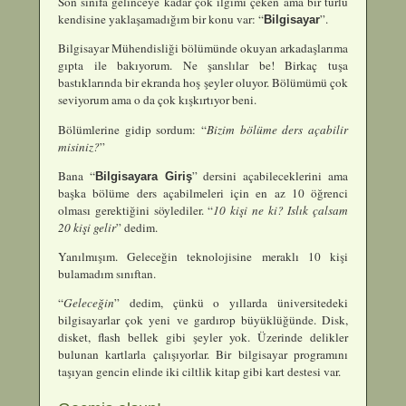
Son sınıfa gelinceye kadar çok ilgimi çeken ama bir türlü
kendisine yaklaşamadığım bir konu var: “
”.
Bilgisayar
Bilgisayar Mühendisliği bölümünde okuyan arkadaşlarıma
gıpta ile bakıyorum. Ne şanslılar be! Birkaç tuşa
bastıklarında bir ekranda hoş şeyler oluyor. Bölümümü çok
seviyorum ama o da çok kışkırtıyor beni.
Bölümlerine gidip sordum: “
Bizim bölüme ders açabilir
misiniz?
”
Bana “
” dersini açabileceklerini ama
Bilgisayara Giriş
başka bölüme ders açabilmeleri için en az 10 öğrenci
olması gerektiğini söylediler. “
10 kişi ne ki? Islık çalsam
20 kişi gelir
” dedim.
Yanılmışım. Geleceğin teknolojisine meraklı 10 kişi
bulamadım sınıftan.
“
Geleceğin
” dedim, çünkü o yıllarda üniversitedeki
bilgisayarlar çok yeni ve gardırop büyüklüğünde. Disk,
disket, flash bellek gibi şeyler yok. Üzerinde delikler
bulunan kartlarla çalışıyorlar. Bir bilgisayar programını
taşıyan gencin elinde iki ciltlik kitap gibi kart destesi var.