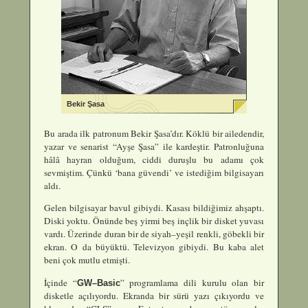
Bekir Şasa
Bu arada ilk patronum Bekir Şasa’dır. Köklü bir ailedendir,
yazar ve senarist “Ayşe Şasa” ile kardeştir. Patronluğuna
hâlâ hayran olduğum, ciddi duruşlu bu adamı çok
sevmiştim. Çünkü ‘bana güvendi’ ve istediğim bilgisayarı
aldı.
Gelen bilgisayar bavul gibiydi. Kasası bildiğimiz ahşaptı.
Diski yoktu. Önünde beş yirmi beş inçlik bir disket yuvası
vardı. Üzerinde duran bir de siyah–yeşil renkli, göbekli bir
ekran. O da büyüktü. Televizyon gibiydi. Bu kaba alet
beni çok mutlu etmişti.
İçinde “
” programlama dili kurulu olan bir
GW–Basic
disketle açılıyordu. Ekranda bir sürü yazı çıkıyordu ve