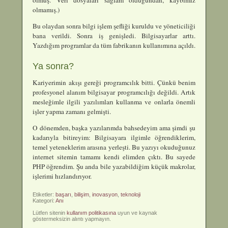
olmamış.)
Bu olaydan sonra bilgi işlem şefliği kuruldu ve yöneticiliği
bana verildi. Sonra iş genişledi. Bilgisayarlar arttı.
Yazdığım programlar da tüm fabrikanın kullanımına açıldı.
Ya sonra?
Kariyerimin akışı gereği programcılık bitti. Çünkü benim
profesyonel alanım bilgisayar programcılığı değildi. Artık
mesleğimle ilgili yazılımları kullanma ve onlarla önemli
işler yapma zamanı gelmişti.
O dönemden, başka yazılarımda bahsedeyim ama şimdi şu
kadarıyla bitireyim: Bilgisayara ilgimle öğrendiklerim,
temel yeteneklerim arasına yerleşti. Bu yazıyı okuduğunuz
internet sitemin tamamı kendi elimden çıktı. Bu sayede
PHP öğrendim. Şu anda bile yazabildiğim küçük makrolar,
işlerimi hızlandırıyor.
Etiketler:
başarı
,
bilişim
,
inovasyon
,
teknoloji
Kategori:
Anı
Lütfen sitenin
kullanım politikasına
uyun ve kaynak
göstermeksizin alıntı yapmayın.