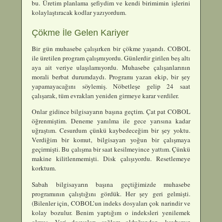
bu. Üretim planlama şefiydim ve kendi birimimin işlerini
kolaylaştıracak kodlar yazıyordum.
Çökme İle Gelen Kariyer
Bir gün muhasebe çalışırken bir çökme yaşandı. COBOL
ile üretilen program çalışmıyordu. Günlerdir girilen beş altı
aya ait veriye ulaşılamıyordu. Muhasebe çalışanlarının
morali berbat durumdaydı. Programı yazan ekip, bir şey
yapamayacağını söylemiş. Nöbetleşe gelip 24 saat
çalışarak, tüm evrakları yeniden girmeye karar verdiler.
Onlar gidince bilgisayarın başına geçtim. Çat pat COBOL
öğrenmiştim. Deneme yanılma ile gece yarısına kadar
uğraştım. Cesurdum çünkü kaybedeceğim bir şey yoktu.
Verdiğim bir komut, bilgisayarı yoğun bir çalışmaya
geçirmişti. Bu çalışma bir saat kesilmeyince yattım. Çünkü
makine kilitlenmemişti. Disk çalışıyordu. Resetlemeye
korktum.
Sabah bilgisayarın başına geçtiğimizde muhasebe
programının çalıştığını gördük. Her şey geri gelmişti.
(Bilenler için, COBOL’un indeks dosyaları çok narindir ve
kolay bozulur. Benim yaptığım o indeksleri yenilemek
olmuş. Veri dosyaları sağlam olduğundan, kaybımız