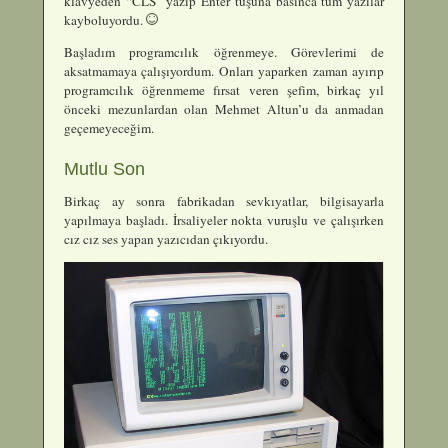
klavyeden “CLS” yazıp Enter tuşuna basınca tüm yazılar
kayboluyordu.
Başladım programcılık öğrenmeye. Görevlerimi de
aksatmamaya çalışıyordum. Onları yaparken zaman ayırıp
programcılık öğrenmeme fırsat veren şefim, birkaç yıl
önceki mezunlardan olan Mehmet Altun’u da anmadan
geçemeyeceğim.
Mutlu Son
Birkaç ay sonra fabrikadan sevkıyatlar, bilgisayarla
yapılmaya başladı. İrsaliyeler nokta vuruşlu ve çalışırken
cız cız ses yapan yazıcıdan çıkıyordu.