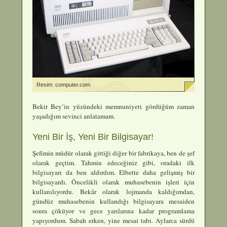
Resim: computer.com
Bekir Bey’in yüzündeki memnuniyeti gördüğüm zaman
yaşadığım sevinci anlatamam.
Yeni Bir İş, Yeni Bir Bilgisayar!
Şefimin müdür olarak gittiği diğer bir fabrikaya, ben de şef
olarak geçtim. Tahmin edeceğiniz gibi, oradaki ilk
bilgisayarı da ben aldırdım. Elbette daha gelişmiş bir
bilgisayardı. Öncelikli olarak muhasebenin işleri için
kullanılıyordu. Bekâr olarak lojmanda kaldığımdan,
gündüz muhasebenin kullandığı bilgisayara mesaiden
sonra çöküyor ve gece yarılarına kadar programlama
yapıyordum. Sabah erken, yine mesai tabi. Aylarca sürdü