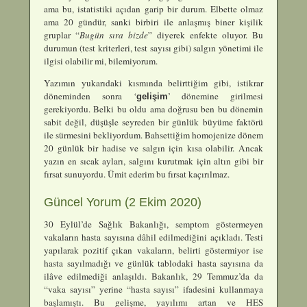
ama bu, istatistiki açıdan garip bir durum. Elbette olmaz
ama 20 gündür, sanki birbiri ile anlaşmış biner kişilik
gruplar “
Bugün sıra bizde
” diyerek enfekte oluyor. Bu
durumun (test kriterleri, test sayısı gibi) salgın yönetimi ile
ilgisi olabilir mi, bilemiyorum.
Yazımın yukarıdaki kısmında belirttiğim gibi, istikrar
döneminden sonra ‘
’ dönemine girilmesi
gelişim
gerekiyordu. Belki bu oldu ama doğrusu ben bu dönemin
sabit değil, düşüşle seyreden bir günlük büyüme faktörü
ile sürmesini bekliyordum. Bahsettiğim homojenize dönem
20 günlük bir hadise ve salgın için kısa olabilir. Ancak
yazın en sıcak ayları, salgını kurutmak için altın gibi bir
fırsat sunuyordu. Ümit ederim bu fırsat kaçırılmaz.
Güncel Yorum (2 Ekim 2020)
30 Eylül’de Sağlık Bakanlığı, semptom göstermeyen
vakaların hasta sayısına dâhil edilmediğini açıkladı. Testi
yapılarak pozitif çıkan vakaların, belirti göstermiyor ise
hasta sayılmadığı ve günlük tablodaki hasta sayısına da
ilâve edilmediği anlaşıldı. Bakanlık, 29 Temmuz’da da
“vaka sayısı” yerine “hasta sayısı” ifadesini kullanmaya
başlamıştı. Bu gelişme, yayılımı artan ve HES