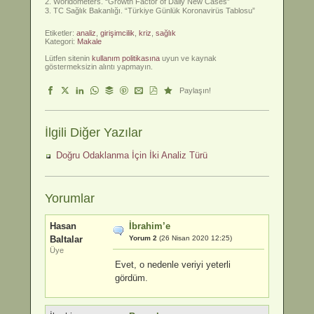
Worldometers. “Growth Factor of Daily New Cases”
TC Sağlık Bakanlığı. “Türkiye Günlük Koronavirüs Tablosu”
Etiketler:
analiz
,
girişimcilik
,
kriz
,
sağlık
Kategori:
Makale
Lütfen sitenin
kullanım politikasına
uyun ve kaynak
göstermeksizin alıntı yapmayın.
Paylaşın!
İlgili Diğer Yazılar
Doğru Odaklanma İçin İki Analiz Türü
Yorumlar
Hasan
İbrahim’e
Baltalar
Yorum 2
(26 Nisan 2020 12:25)
Üye
Evet, o nedenle veriyi yeterli
gördüm.