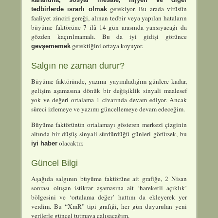
gerekiyor. Bu arada virüsün
tedbirlerde ısrarlı olmak
faaliyet zinciri gereği, alınan tedbir veya yapılan hataların
büyüme faktörüne 7 ilâ 14 gün arasında yansıyacağı da
gözden kaçırılmamalı. Bu da iyi gidişi görünce
gerektiğini ortaya koyuyor.
gevşememek
Salgın ne zaman durur?
Büyüme faktöründe, yazımı yayımladığım günlere kadar,
gelişim aşamasına dönük bir değişiklik sinyali maalesef
yok ve değeri ortalama 1 civarında devam ediyor. Ancak
süreci izlemeye ve yazımı güncellemeye devam edeceğim.
Büyüme faktörünün ortalamayı gösteren merkezi çizginin
altında bir düşüş sinyali sürdürdüğü günleri görürsek, bu
olacaktır.
iyi haber
Güncel Bilgi
Aşağıda salgının büyüme faktörüne ait grafiğe, 2 Nisan
sonrası oluşan istikrar aşamasına ait ‘hareketli açıklık’
bölgesini ve ‘ortalama değer’ hattını da ekleyerek yer
verdim. Bu “XmR” tipi grafiği, her gün duyurulan yeni
verilerle güncel tutmaya çalışacağım.