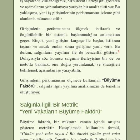
İş hayatında kullandığımız, bir sürecin ilerleyişini gösteren
ve aşamalarını yorumlamaya yarayan bir analiz türü var. Bu
yaklaşıma, yeni iş girişimlerinin performansını izleme gibi
alanlarda müracaat edilir.
Girişimlerin performansını ölçmek, istikrarlı ve
öngörülebilir bir sistemle başlanmadığını anlamaktan
geçer. Birçok yeni girişim kargaşa ile başlar, istikrara
taşınır ve ancak ondan sonra gelişime yanıt verir. Bu
1
durum, salgınların yayılımı ile de benzerlik gösterir.
Dolayısıyla söz konusu salgının ilerleyişine bir de bu
metotla bakmak, onu doğru yorumlamak ve stratejileri
belirlemek açısından işe yarayabilir.
Girişimlerin performansını ölçmede kullanılan “
Büyüme
”, salgınla ilgili yayılma analizimizin de temelini
Faktörü
oluşturuyor.
Salgınla İlgili Bir Metrik:
“Yeni Vakaların Büyüme Faktörü”
Büyüme faktörü, bir miktarın zaman içinde artışını
gösteren metriktir. Hesaplamada kullanılan formül,
“
Günün yeni vaka sayısı / Bir önceki günün yeni vaka
sayısı
” şeklindedir. Örneğin, bir günde % 7 büyüyen bir