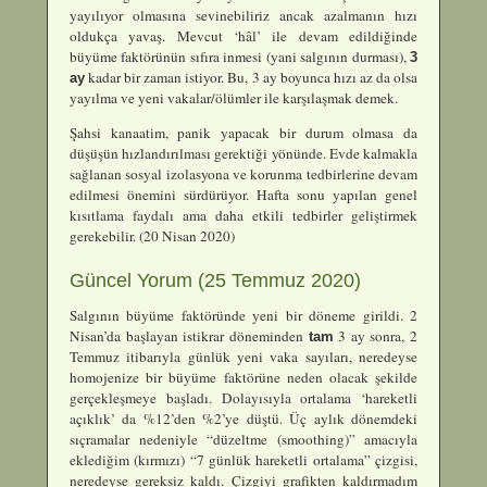
yayılıyor olmasına sevinebiliriz ancak azalmanın hızı
oldukça yavaş. Mevcut ‘hâl’ ile devam edildiğinde
büyüme faktörünün sıfıra inmesi (yani salgının durması),
3
kadar bir zaman istiyor. Bu, 3 ay boyunca hızı az da olsa
ay
yayılma ve yeni vakalar/ölümler ile karşılaşmak demek.
Şahsi kanaatim, panik yapacak bir durum olmasa da
düşüşün hızlandırılması gerektiği yönünde. Evde kalmakla
sağlanan sosyal izolasyona ve korunma tedbirlerine devam
edilmesi önemini sürdürüyor. Hafta sonu yapılan genel
kısıtlama faydalı ama daha etkili tedbirler geliştirmek
gerekebilir. (20 Nisan 2020)
Güncel Yorum (25 Temmuz 2020)
Salgının büyüme faktöründe yeni bir döneme girildi. 2
Nisan’da başlayan istikrar döneminden
3 ay sonra, 2
tam
Temmuz itibarıyla günlük yeni vaka sayıları, neredeyse
homojenize bir büyüme faktörüne neden olacak şekilde
gerçekleşmeye başladı. Dolayısıyla ortalama ‘hareketli
açıklık’ da %12’den %2’ye düştü. Üç aylık dönemdeki
sıçramalar nedeniyle “düzeltme (smoothing)” amacıyla
eklediğim (kırmızı) “7 günlük hareketli ortalama” çizgisi,
neredeyse gereksiz kaldı. Çizgiyi grafikten kaldırmadım