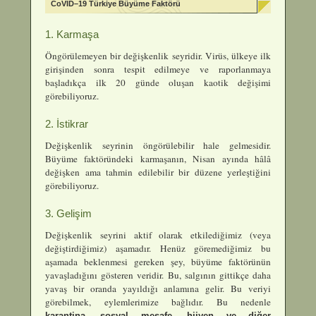
CoVID–19 Türkiye Büyüme Faktörü
1. Karmaşa
Öngörülemeyen bir değişkenlik seyridir. Virüs, ülkeye ilk
girişinden sonra tespit edilmeye ve raporlanmaya
başladıkça ilk 20 günde oluşan kaotik değişimi
görebiliyoruz.
2. İstikrar
Değişkenlik seyrinin öngörülebilir hale gelmesidir.
Büyüme faktöründeki karmaşanın, Nisan ayında hâlâ
değişken ama tahmin edilebilir bir düzene yerleştiğini
görebiliyoruz.
3. Gelişim
Değişkenlik seyrini aktif olarak etkilediğimiz (veya
değiştirdiğimiz) aşamadır. Henüz göremediğimiz bu
aşamada beklenmesi gereken şey, büyüme faktörünün
yavaşladığını gösteren veridir. Bu, salgının gittikçe daha
yavaş bir oranda yayıldığı anlamına gelir. Bu veriyi
görebilmek, eylemlerimize bağlıdır. Bu nedenle
karantina, sosyal mesafe, hijyen ve diğer