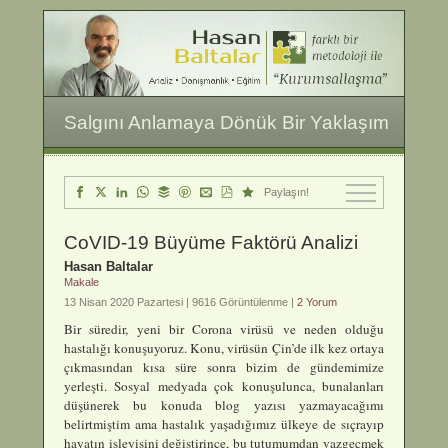
Salgını Anlamaya Dönük Bir Yaklaşım
Paylaşın!
CoVID-19 Büyüme Faktörü Analizi
Hasan Baltalar
Makale
13 Nisan 2020 Pazartesi |
9616 Görüntülenme |
2 Yorum
Bir süredir, yeni bir Corona virüsü ve neden olduğu
hastalığı konuşuyoruz. Konu, virüsün Çin’de ilk kez ortaya
çıkmasından kısa süre sonra bizim de gündemimize
yerleşti. Sosyal medyada çok konuşulunca, bunalanları
düşünerek bu konuda blog yazısı yazmayacağımı
belirtmiştim ama hastalık yaşadığımız ülkeye de sıçrayıp
hayatın işleyişini değiştirince, bu tutumumdan vazgeçmek