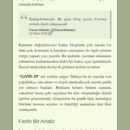
zorunda kaldım.
Endişelenmeyin. Bu ayın blog yazısı Corona
virüsle ilgili olmayacak.
Hasan Baltalar (@HasanBaltalar)
12 Mart 2020
Kararımı değiştirinceye kadar, bloglarda çok sayıda (ve
daha çok konunun iş hayatına yansıması ile ilgili yönüne
vurgu yapan) yazı yazıldı. Bu nedenle, yazımın okunması
zahmetine katlanılacaksa farklı bir bakış açısı içermeliydi.
Sosyal medyadan da teşvik görünce kolları sıvadım.
“
” adı verilen salgın Türkiye’de de yayılıp veri
CoVID–19
çoğaldıkça, ana akım ve sosyal medyada çok sayıda grafik
yer almaya başladı. Bunların hemen hemen tamamı,
vaka/test/ hasta gibi sayıların bir dizi oluşturduğu (üstel)
eğrileri gösteriyordu. Gelgelelim bu grafik türü, hastalığın
büyüme hızının seyrine ve katettiği aşamalara dair fikir
vermiyordu.
Farklı Bir Analiz