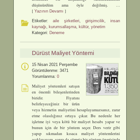
düşünürdüm ama öyle değilmiş. …
[
]
Yazının Devamı
Etiketler:
aile şirketleri
,
girişimcilik
,
insan
kaynağı
,
kurumsallaşma
,
kültür
,
yönetim
Kategori:
Deneme
Dürüst Maliyet Yöntemi
15 Nisan 2021 Perşembe
Görüntülenme: 3471
Yorumlanma:
0
Maliyet yöntemleri satışın
en önemli bileşenlerinden
biridir. Fiyatını
belirleyeceğiniz bir ürün
veya hizmetin maliyetini hesaplayamazsanız, zarar
etme olasılığınız ortaya çıkar. Bu nedenle her
işletme iyi veya kötü bir maliyet hesabı yapar ve
bunun için de bir yöntem seçer. Ders verir gibi
yapıp sıkmadan kısaca maliyet yöntemlerini
açıklayayım, sonra da sürpriz bir yöntem önerisinde