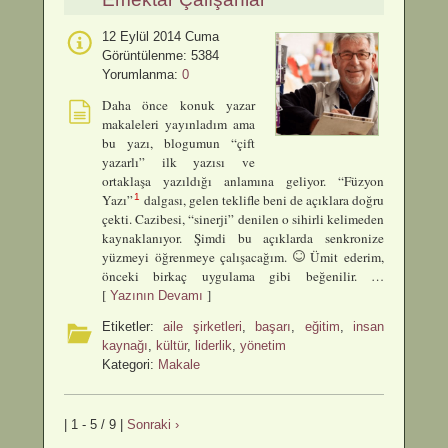
12 Eylül 2014 Cuma
Görüntülenme: 5384
Yorumlanma:
0
Daha önce konuk yazar
makaleleri yayınladım ama
bu yazı, blogumun “çift
yazarlı” ilk yazısı ve
ortaklaşa yazıldığı anlamına geliyor. “Füzyon
1
Yazı”
dalgası, gelen teklifle beni de açıklara doğru
çekti. Cazibesi, “sinerji” denilen o sihirli kelimeden
kaynaklanıyor. Şimdi bu açıklarda senkronize
yüzmeyi öğrenmeye çalışacağım.
Ümit ederim,
önceki birkaç uygulama gibi beğenilir. …
[
]
Yazının Devamı
Etiketler:
aile şirketleri
,
başarı
,
eğitim
,
insan
kaynağı
,
kültür
,
liderlik
,
yönetim
Kategori:
Makale
| 1 - 5 / 9 |
Sonraki ›