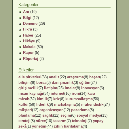
Kategoriler
Anı
(19)
Bilgi
(12)
Deneme
(29)
Fıkra
(3)
Haber
(25)
Hikâye
(9)
Makale
(50)
Rapor
(5)
Röportaj
(2)
Etiketler
aile şirketleri
(33)
analiz
(22)
araştırma
(8)
başarı
(22)
bilişim
(8)
borsa
(3)
danışmanlık
(3)
eğitim
(24)
girişimcilik
(7)
iletişim
(23)
imalat
(8)
inovasyon
(6)
insan kaynağı
(34)
internet
(16)
ironi
(14)
kara
mizah
(32)
kimlik
(7)
kriz
(8)
kurumsallaşma
(56)
kültür
(58)
liderlik
(9)
markalaşma
(5)
mühendislik
(24)
müşteri
(12)
organizasyon
(12)
pazarlama
(8)
planlama
(12)
sağlık
(12)
seçim
(6)
sosyal medya
(13)
strateji
(8)
süreç
(10)
tasarım
(7)
teknoloji
(7)
yapay
zekâ
(1)
yönetim
(44)
zihin haritalama
(4)