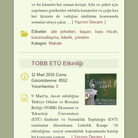
ve bu kümeler her zaman kesişir. Aile ve şirket için
yapılması gerekenler sıklıkla karıştırılır ve çoğu kez
her ikisinin de varlığını sürdürme konusunda
sorunlar ortaya çıkar. … [
]
Yazının Devamı
Etiketler:
aile şirketleri
,
başarı
,
kara mizah
,
kurumsallaşma
,
liderlik
,
yönetim
Kategori:
Makale
TOBB ETÜ Etkinliği
11 Mart 2016 Cuma
Görüntülenme: 8552
Yorumlanma:
0
9 Mart’ta, davet edildiğim
Türkiye Odalar ve Borsalar
Birliği (TOBB) Ekonomi ve
Teknoloji Üniversitesi
(ETÜ) Endüstri ve Verimlilik Topluluğu (EVT)
tarafından düzenlenen Liderlik Kampı ’16
etkinliğine, sosyal sorumluluk kapsamında katılıp
bir konuşma yaptım. … [
]
Yazının Devamı