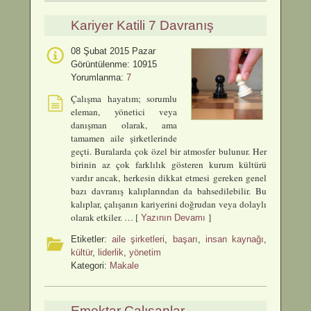
Kariyer Katili 7 Davranış
08 Şubat 2015 Pazar
Görüntülenme: 10915
Yorumlanma:
7
Çalışma hayatım; sorumlu
eleman, yönetici veya
danışman olarak, ama
tamamen aile şirketlerinde
geçti. Buralarda çok özel bir atmosfer bulunur. Her
birinin az çok farklılık gösteren kurum kültürü
vardır ancak, herkesin dikkat etmesi gereken genel
bazı davranış kalıplarından da bahsedilebilir. Bu
kalıplar, çalışanın kariyerini doğrudan veya dolaylı
olarak etkiler. … [
]
Yazının Devamı
Etiketler:
aile şirketleri
,
başarı
,
insan kaynağı
,
kültür
,
liderlik
,
yönetim
Kategori:
Makale
Emektar Çalışanlar